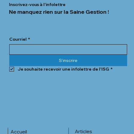
Inscrivez-vous à l'infolettre
Ne manquez rien sur la Saine Gestion !
Courriel
*
L’intégrité informationnelle : l'ultime
rempart d’une gouvernance éclairée
S'inscrire
Je souhaite recevoir une infolettre de l'ISG
*
Articles
Accueil