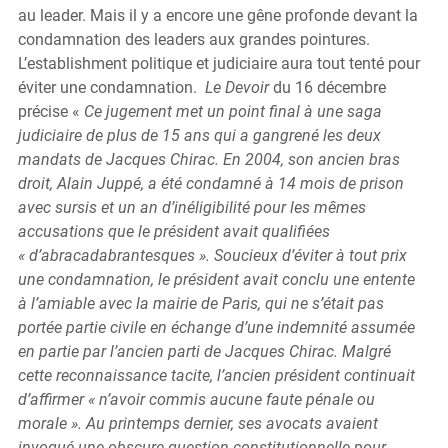
au leader. Mais il y a encore une gêne profonde devant la 
condamnation des leaders aux grandes pointures. 
L’establishment politique et judiciaire aura tout tenté pour 
éviter une condamnation.  
Le Devoir
 du 16 décembre 
précise « 
Ce jugement met un point final à une saga 
judiciaire de plus de 15 ans qui a gangrené les deux 
mandats de Jacques Chirac. En 2004, son ancien bras 
droit, Alain Juppé, a été condamné à 14 mois de prison 
avec sursis et un an d’inéligibilité pour les mêmes 
accusations que le président avait qualifiées 
« d’abracadabrantesques ». Soucieux d’éviter à tout prix 
une condamnation, le président avait conclu une entente 
à l’amiable avec la mairie de Paris, qui ne s’était pas 
portée partie civile en échange d’une indemnité assumée 
en partie par l’ancien parti de Jacques Chirac. Malgré 
cette reconnaissance tacite, l’ancien président continuait 
d’affirmer « n’avoir commis aucune faute pénale ou 
morale ». Au printemps dernier, ses avocats avaient 
invoqué une obscure question constitutionnelle pour 