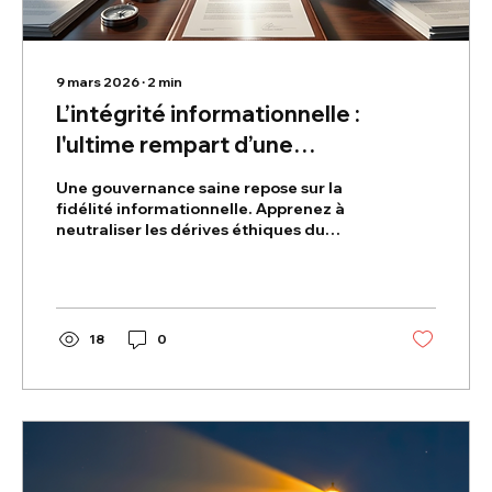
9 mars 2026
∙
2
min
L’intégrité informationnelle :
l'ultime rempart d’une
gouvernance éclairée
Une gouvernance saine repose sur la
fidélité informationnelle. Apprenez à
neutraliser les dérives éthiques du
gestionnaire pour protéger la
souveraineté du décideur.
18
0