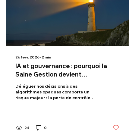
26 févr. 2026
∙
2
min
IA et gouvernance : pourquoi la
Saine Gestion devient
indispensable
Déléguer nos décisions à des
algorithmes opaques comporte un
risque majeur : la perte de contrôle
gestionnaire. Alors que les cadres
éthiques actuels restent vagues, les 41
dimensions de la Saine Gestion (PSGGR)
offrent un système immunitaire unique.
Découvrez comment cette rigueur
24
0
historique devient aujourd'hui la clé