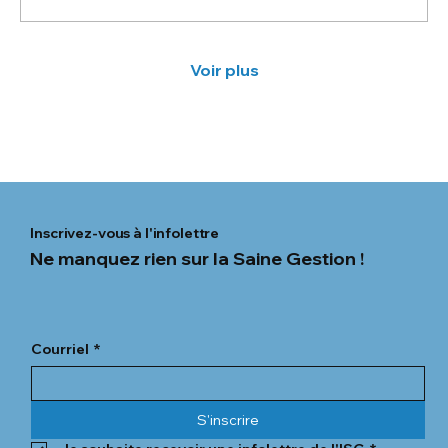
d'une IA responsable et comment
l'assistant Hestia concrétise cette vision.
Voir plus
Inscrivez-vous à l'infolettre
Ne manquez rien sur la Saine Gestion !
Courriel
*
S'inscrire