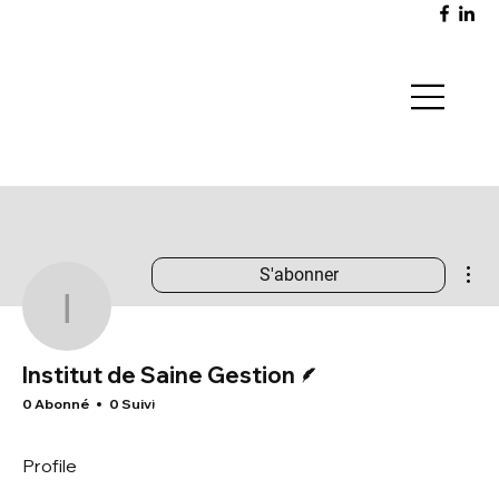
Plu
S'abonner
Institut de Saine Gestio
Écrivain
Institut de Saine Gestion
0 Abonné
0 Suivi
Profile