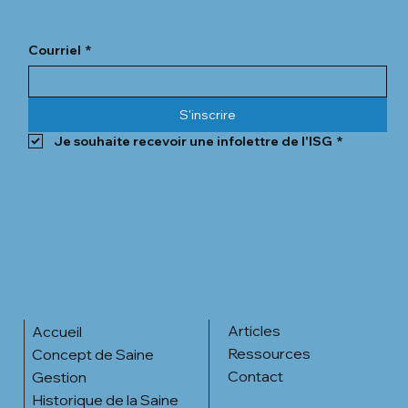
Courriel
*
L’intégrité informationnelle : l'ultime
rempart d’une gouvernance éclairée
S'inscrire
Je souhaite recevoir une infolettre de l'ISG
*
Articles
Accueil
Ressources
Concept de Saine
Contact
Gestion
Historique de la Saine